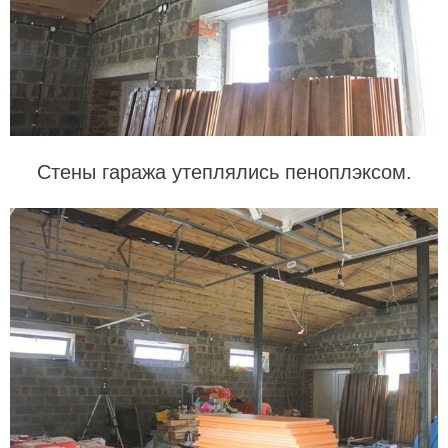
Стены гаража утеплялись пеноплэксом.