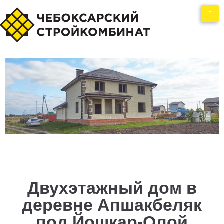
Двухэтажный дом в
деревне Апшакбеляк
под Йошкар-Олой